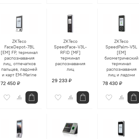
ZKTeco
ZKTeco
ZKTeco
FaceDepot-7BL
SpeedFace-V3L-
SpeedPalm-V5L
[EM] FP, терминал
RFID [MF]
[EM]
распознавания
терминал
биометрический
лиц, отпечатков
распознавания
терминал
пальцев, ладоней
лиц
распознавания
и карт EM-Marine
лиц и ладони
29 233 ₽
72 450 ₽
78 430 ₽