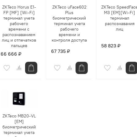
ZKTeco Horus E1-
ZKTeco uFace602
ZKTeco SpeedFac
FP [MF] [Wi-Fi]
Plus
M3 [EM][Wi-Fi]
терминал учета
биометрический
терминал
рабочего
терминал учета
распознавания
времени с
рабочего
лиц
распознаванием
времени и
лиц и отпечатков
контроля доступа
58 823 ₽
пальцев
67 735 ₽
66 666 ₽
ZKTeco MB20-VL
[EM]
биометрический
терминал учета