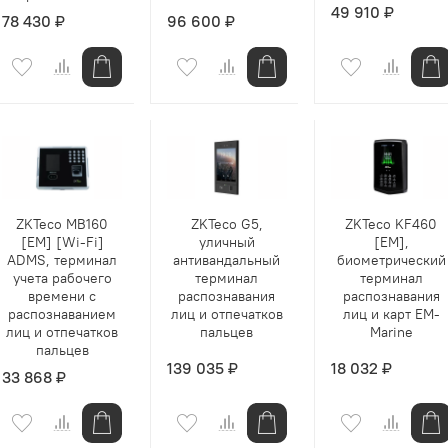
49 910 ₽
78 430 ₽
96 600 ₽
ZKTeco MB160
ZKTeco G5,
ZKTeco KF460
[EM] [Wi-Fi]
уличный
[EM],
ADMS, терминал
антивандальный
биометрический
учета рабочего
терминал
терминал
времени с
распознавания
распознавания
распознаванием
лиц и отпечатков
лиц и карт EM-
лиц и отпечатков
пальцев
Marine
пальцев
139 035 ₽
18 032 ₽
33 868 ₽