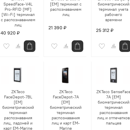
SpeedFace-V4L
[EM] терминал с
биометрический
Pro-RFID [MF]
распознаванием
терминал учета
[Wi-Fi] терминал
лиц
рабочего
с распознаванием
времени
лиц
21 390 ₽
25 312 ₽
40 920 ₽
ZKTeco
ZKTeco
ZKTeco SenseFac
FaceDepot-7BL
FaceDepot-7A
7A [EM]
[EM]
[EM]
биометрический
биометрический
биометрический
терминал
терминал
терминал
распознавания
распознавания
распознавания
лиц и отпечатков
лиц, ладоней и
лиц и карт EM-
пальцев
карт EM-Marine
Marine