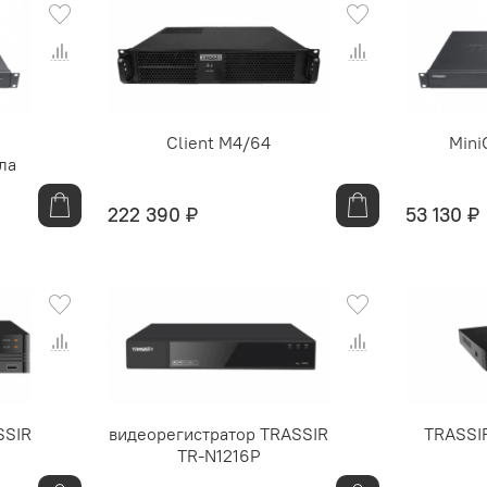
Client M4/64
Mini
ла
222 390 ₽
53 130 ₽
SSIR
видеорегистратор TRASSIR
TRASSI
TR-N1216P