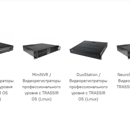
/
MiniNVR /
DuoStation /
NeuroS
траторы
Видеорегистраторы
Видеорегистраторы
Видео
уровня
профессионального
профессионального
TRASSI
R OS
уровня с TRASSIR
уровня с TRASSIR
)
OS (Linux)
OS (Linux)