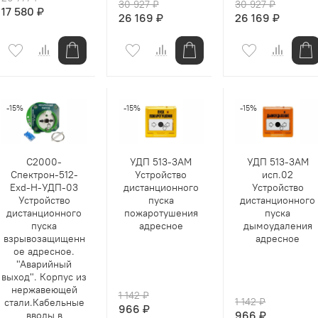
30 927 ₽
30 927 ₽
17 580 ₽
26 169 ₽
26 169 ₽
-15%
-15%
-15%
С2000-
УДП 513-3АМ
УДП 513-3АМ
Спектрон-512-
Устройство
исп.02
Exd-Н-УДП-03
дистанционного
Устройство
Устройство
пуска
дистанционного
дистанционного
пожаротушения
пуска
пуска
адресное
дымоудаления
взрывозащищенн
адресное
ое адресное.
"Аварийный
выход". Корпус из
нержавеющей
1 142 ₽
1 142 ₽
стали.Кабельные
966 ₽
966 ₽
вводы в