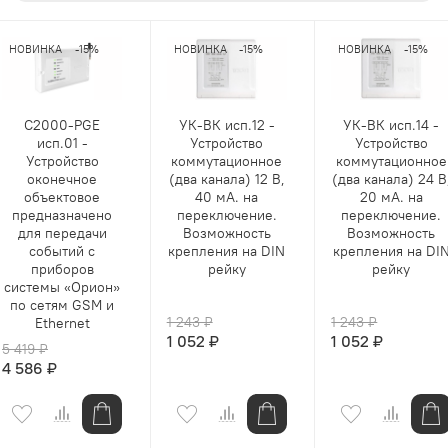
НОВИНКА
-15%
НОВИНКА
-15%
НОВИНКА
-15%
С2000-PGE
УК-ВК исп.12 -
УК-ВК исп.14 -
исп.01 -
Устройство
Устройство
Устройство
коммутационное
коммутационное
оконечное
(два канала) 12 В,
(два канала) 24 В
объектовое
40 мА. на
20 мА. на
предназначено
переключение.
переключение.
для передачи
Возможность
Возможность
событий с
крепления на DIN
крепления на DI
приборов
рейку
рейку
системы «Орион»
по сетям GSM и
1 243 ₽
1 243 ₽
Ethernet
1 052 ₽
1 052 ₽
5 419 ₽
4 586 ₽