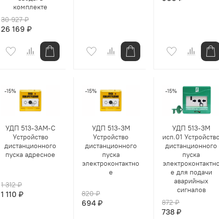
комплекте
30 927 ₽
26 169 ₽
-15%
-15%
-15%
УДП 513-3АМ-С
УДП 513-3М
УДП 513-3М
Устройство
Устройство
исп.01 Устройств
дистанционного
дистанционного
дистанционного
пуска адресное
пуска
пуска
электроконтактно
электроконтактн
е
е для подачи
аварийных
1 312 ₽
сигналов
1 110 ₽
820 ₽
694 ₽
872 ₽
738 ₽