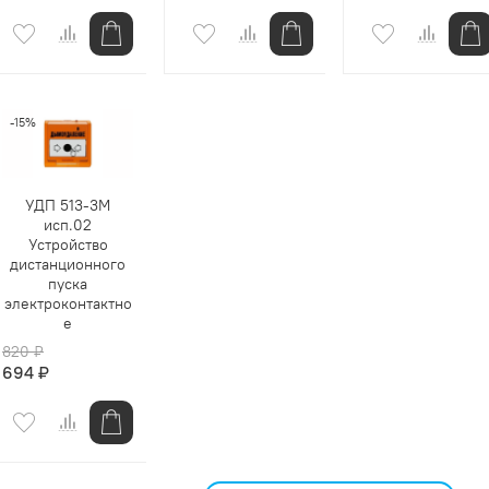
-15%
УДП 513-3М
исп.02
Устройство
дистанционного
пуска
электроконтактно
е
820 ₽
694 ₽