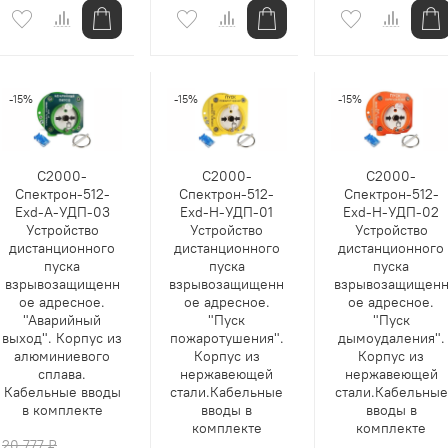
-15%
-15%
-15%
С2000-
С2000-
С2000-
Спектрон-512-
Спектрон-512-
Спектрон-512-
Exd-А-УДП-03
Exd-Н-УДП-01
Exd-Н-УДП-02
Устройство
Устройство
Устройство
дистанционного
дистанционного
дистанционного
пуска
пуска
пуска
взрывозащищенн
взрывозащищенн
взрывозащищен
ое адресное.
ое адресное.
ое адресное.
"Аварийный
"Пуск
"Пуск
выход". Корпус из
пожаротушения".
дымоудаления".
алюминиевого
Корпус из
Корпус из
сплава.
нержавеющей
нержавеющей
Кабельные вводы
стали.Кабельные
стали.Кабельные
в комплекте
вводы в
вводы в
комплекте
комплекте
20 777 ₽