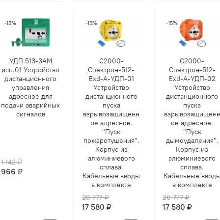
-15%
-15%
-15%
УДП 513-3АМ
С2000-
С2000-
исп.01 Устройство
Спектрон-512-
Спектрон-512-
дистанционного
Exd-А-УДП-01
Exd-А-УДП-02
управления
Устройство
Устройство
адресное для
дистанционного
дистанционного
подачи аварийных
пуска
пуска
сигналов
взрывозащищенн
взрывозащищен
ое адресное.
ое адресное.
"Пуск
"Пуск
пожаротушения".
дымоудаления".
Корпус из
Корпус из
алюминиевого
алюминиевого
1 142 ₽
сплава.
сплава.
966 ₽
Кабельные вводы
Кабельные ввод
в комплекте
в комплекте
20 777 ₽
20 777 ₽
17 580 ₽
17 580 ₽