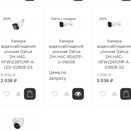
-60%
Снято с продажи
-60%
Камера
Камера
Камера
видеонаблюдения
видеонаблюдения
видеонаблюдени
уличная Dahua
уличная Dahua
уличная Dahua
DH-HAC-
DH-HAC-B2A21P-
DH-HAC-
HFW1239TLMP-A-
U-0600B
HFW2241CMP-A-
LED-0280B-S3
0360B-S2
Цена по
5 090 ₽
7 590 ₽
запросу
2 036 ₽
3 036 ₽