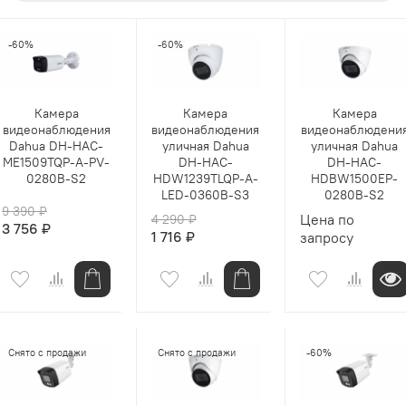
-60%
-60%
Камера
Камера
Камера
видеонаблюдения
видеонаблюдения
видеонаблюдени
Dahua DH-HAC-
уличная Dahua
уличная Dahua
ME1509TQP-A-PV-
DH-HAC-
DH-HAC-
0280B-S2
HDW1239TLQP-A-
HDBW1500EP-
LED-0360B-S3
0280B-S2
9 390 ₽
Цена по
4 290 ₽
3 756 ₽
1 716 ₽
запросу
Снято с продажи
Снято с продажи
-60%