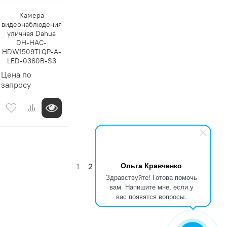
Камера
видеонаблюдения
уличная Dahua
DH-HAC-
HDW1509TLQP-A-
LED-0360B-S3
Цена по
запросу
Ольга Кравченко
1
2
3
…
13
Здравствуйте! Готова помочь
вам. Напишите мне, если у
вас появятся вопросы.