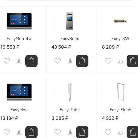
EasyMon-4w
EasyBuild
Easy-SW
16 553 ₽
43 504 ₽
8 209 ₽
EasyMon
Easy-Tube
Easy-Flush
13 134 ₽
8 085 ₽
4 332 ₽