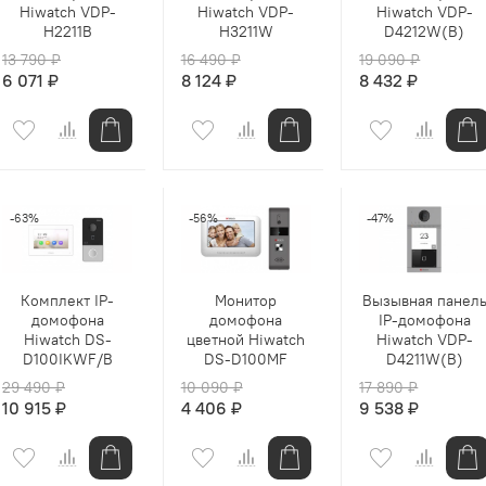
Hiwatch VDP-
Hiwatch VDP-
Hiwatch VDP-
H2211B
H3211W
D4212W(B)
13 790 ₽
16 490 ₽
19 090 ₽
6 071 ₽
8 124 ₽
8 432 ₽
-63%
-56%
-47%
Комплект IP-
Монитор
Вызывная панел
домофона
домофона
IP-домофона
Hiwatch DS-
цветной Hiwatch
Hiwatch VDP-
D100IKWF/B
DS-D100MF
D4211W(B)
29 490 ₽
10 090 ₽
17 890 ₽
10 915 ₽
4 406 ₽
9 538 ₽