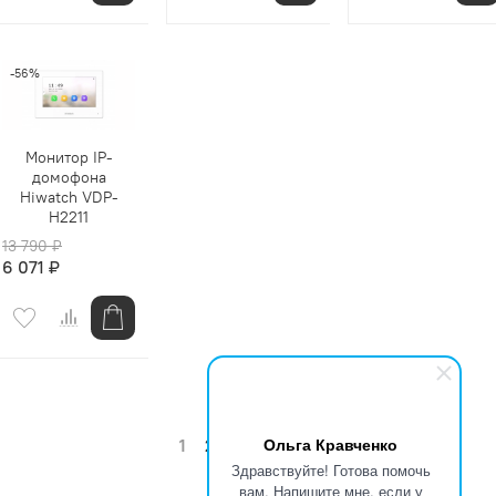
-56%
Монитор IP-
домофона
Hiwatch VDP-
H2211
13 790 ₽
6 071 ₽
Ольга Кравченко
1
2
3
4
Здравствуйте! Готова помочь
вам. Напишите мне, если у