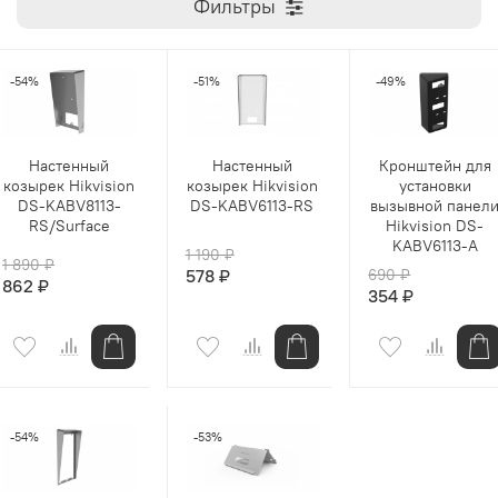
Фильтры
-54%
-51%
-49%
Настенный
Настенный
Кронштейн для
козырек Hikvision
козырек Hikvision
установки
DS-KABV8113-
DS-KABV6113-RS
вызывной панел
RS/Surface
Hikvision DS-
KABV6113-A
1 190 ₽
1 890 ₽
578 ₽
690 ₽
862 ₽
354 ₽
-54%
-53%