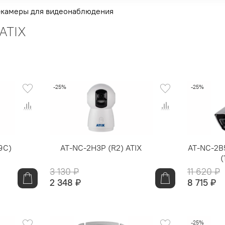
-камеры для видеонаблюдения
ATIX
-25%
-25%
9C)
AT-NC-2H3P (R2) ATIX
AT-NC-2B
(
3 130 ₽
11 620 ₽
2 348 ₽
8 715 ₽
-25%