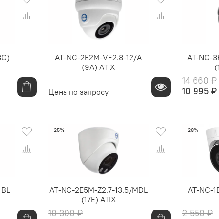
3C)
AT-NC-2E2M-VF2.8-12/A
AT-NC-3B
(9A) ATIX
(
14 660 ₽
10 995 ₽
Цена по запросу
-25%
-28%
 BL
AT-NC-2E5M-Z2.7-13.5/MDL
AT-NC-1E
(17E) ATIX
10 300 ₽
2 550 ₽