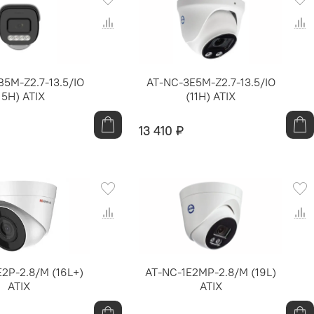
5M-Z2.7-13.5/IO
AT-NC-3E5M-Z2.7-13.5/IO
15H) ATIX
(11H) ATIX
13 410 ₽
2P-2.8/M (16L+)
AT-NC-1E2MP-2.8/M (19L)
ATIX
ATIX