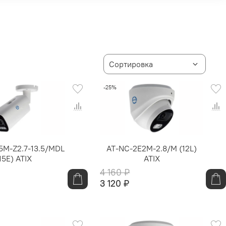
-25%
5M-Z2.7-13.5/MDL
AT-NC-2E2M-2.8/M (12L)
15E) ATIX
ATIX
4 160 ₽
3 120 ₽