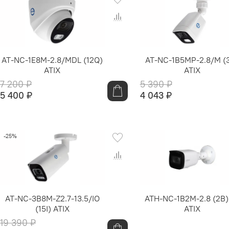
AT-NC-1E8M-2.8/MDL (12Q)
AT-NC-1B5MP-2.8/M (
ATIX
ATIX
7 200 ₽
5 390 ₽
5 400 ₽
4 043 ₽
-25%
AT-NC-3B8M-Z2.7-13.5/IO
ATH-NC-1B2M-2.8 (2B)
(15I) ATIX
ATIX
19 390 ₽