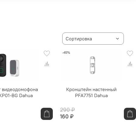
-45%
т видеодомофона
Кронштейн настенный
KP01-BG Dahua
PFA7751 Dahua
290 ₽
160 ₽