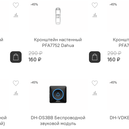
-45%
-45%
ый
Кронштейн настенный
Кроншт
PFA7752 Dahua
PFA7
290 ₽
290 ₽
160 ₽
160 ₽
-45%
-45%
ной
DH-DS3BB Беспроводной
DH-VDKB
ый)
звуковой модуль