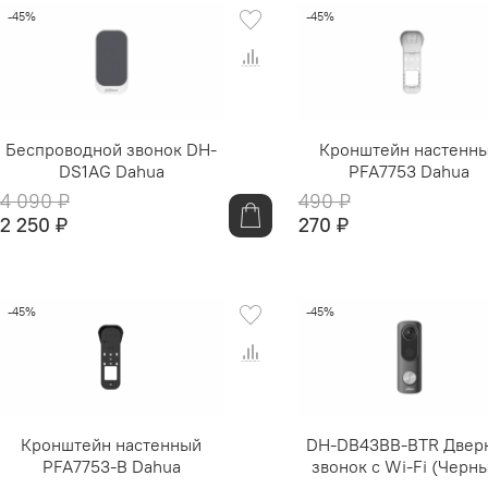
-45%
-45%
Беспроводной звонок DH-
Кронштейн настенн
DS1AG Dahua
PFA7753 Dahua
4 090 ₽
490 ₽
2 250 ₽
270 ₽
-45%
-45%
Кронштейн настенный
DH-DB43BB-BTR Двер
PFA7753-B Dahua
звонок с Wi-Fi (Черн