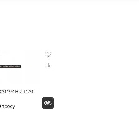
EC0404HD-M70
апросу